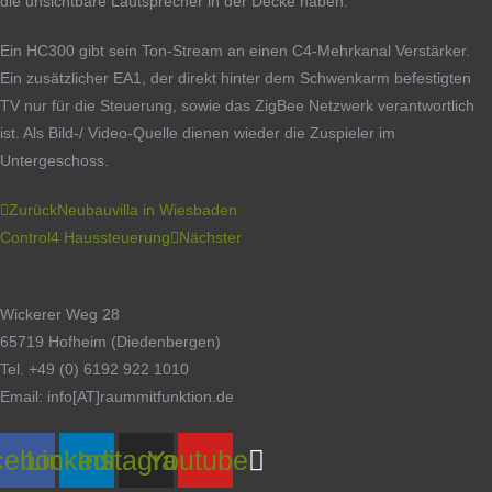
die unsichtbare Lautsprecher in der Decke haben.
Ein HC300 gibt sein Ton-Stream an einen C4-Mehrkanal Verstärker.
Ein zusätzlicher EA1, der direkt hinter dem Schwenkarm befestigten
TV nur für die Steuerung, sowie das ZigBee Netzwerk verantwortlich
ist. Als Bild-/ Video-Quelle dienen wieder die Zuspieler im
Untergeschoss.
Zurück
Neubauvilla in Wiesbaden
Control4 Haussteuerung
Nächster
Wickerer Weg 28
65719 Hofheim (Diedenbergen)
Tel. +49 (0) 6192 922 1010
Email: info[AT]raummitfunktion.de
cebook
Linkedin
Instagram
Youtube