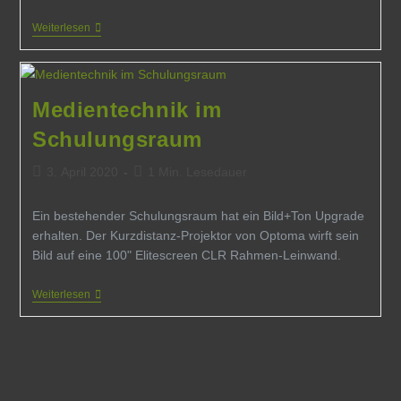
Heimkino
Weiterlesen
Im
Taunus
Medientechnik im
Schulungsraum
Beitrag
Lesedauer:
3. April 2020
1 Min. Lesedauer
veröffentlicht:
Ein bestehender Schulungsraum hat ein Bild+Ton Upgrade
erhalten. Der Kurzdistanz-Projektor von Optoma wirft sein
Bild auf eine 100" Elitescreen CLR Rahmen-Leinwand.
Medientechnik
Weiterlesen
Im
Schulungsraum